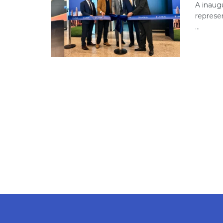
A inaug
represe
...