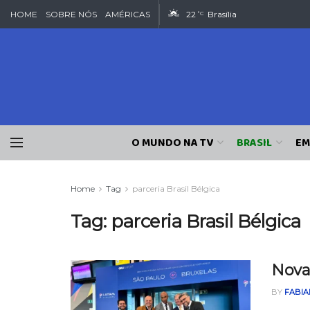
HOME
SOBRE NÓS
AMÉRICAS
22
Brasília
°C
O MUNDO NA TV
BRASIL
EM
Home
Tag
parceria Brasil Bélgica
Tag:
parceria Brasil Bélgica
Nova
BY
FABIA