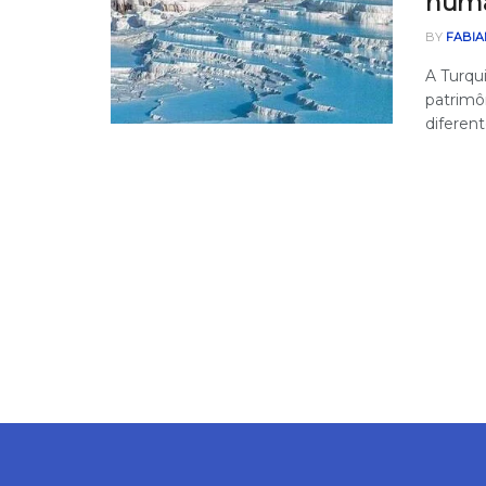
hum
BY
FABIA
A Turqu
patrimôn
diferente