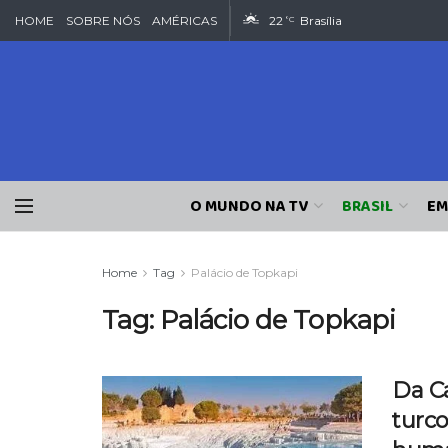
HOME
SOBRE NÓS
AMÉRICAS
22
Brasília
°C
O MUNDO NA TV
BRASIL
EM
Home
Tag
Palácio de Topkapi
Tag:
Palácio de Topkapi
Da Ca
turco