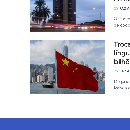
BY
FABIA
O Banco
de coop
Troca
língu
bilhõ
BY
FABIA
De janei
Países 