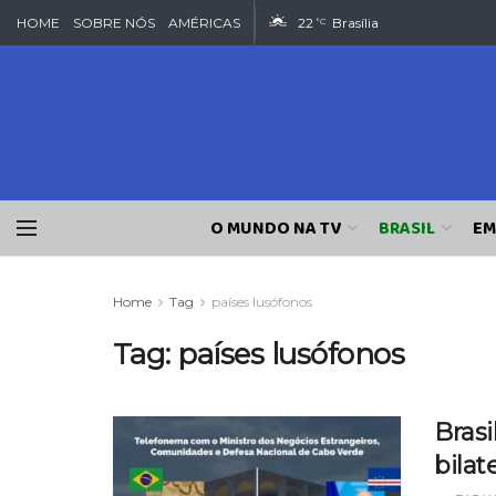
HOME
SOBRE NÓS
AMÉRICAS
22
Brasília
°C
O MUNDO NA TV
BRASIL
EM
Home
Tag
países lusófonos
Tag:
países lusófonos
Bras
bilat