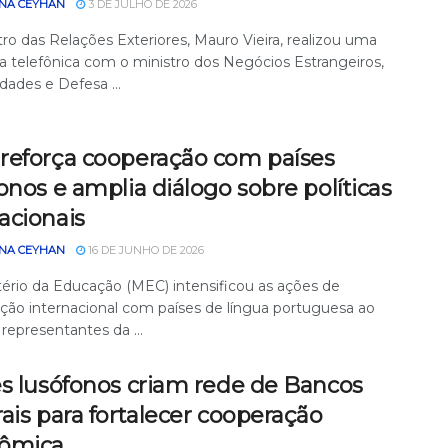
NA CEYHAN
3 DE JULHO DE 2026
ro das Relações Exteriores, Mauro Vieira, realizou uma
a telefônica com o ministro dos Negócios Estrangeiros,
ades e Defesa ...
reforça cooperação com países
onos e amplia diálogo sobre políticas
acionais
NA CEYHAN
16 DE JUNHO DE 2026
tério da Educação (MEC) intensificou as ações de
ção internacional com países de língua portuguesa ao
representantes da ...
es lusófonos criam rede de Bancos
ais para fortalecer cooperação
ômica