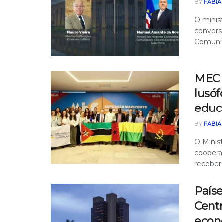
BY
FABIA
O minist
convers
Comunid
MEC 
lusóf
educ
BY
FABIA
O Minis
coopera
receber 
País
Centr
econ