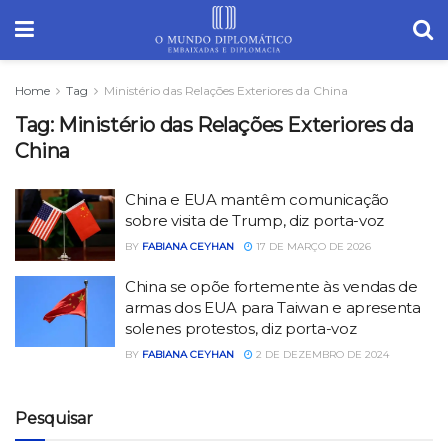
Home
Tag
Ministério das Relações Exteriores da China
Tag:
Ministério das Relações Exteriores da
China
China e EUA mantêm comunicação
sobre visita de Trump, diz porta-voz
BY
FABIANA CEYHAN
17 DE MARÇO DE 2026
China se opõe fortemente às vendas de
armas dos EUA para Taiwan e apresenta
solenes protestos, diz porta-voz
BY
FABIANA CEYHAN
2 DE DEZEMBRO DE 2024
Pesquisar