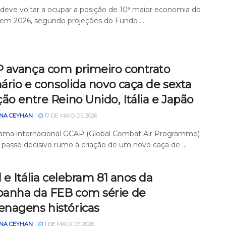
l deve voltar a ocupar a posição de 10ª maior economia do
m 2026, segundo projeções do Fundo ...
 avança com primeiro contrato
nário e consolida novo caça de sexta
ão entre Reino Unido, Itália e Japão
NA CEYHAN
17 DE MAIO DE 2026
ama internacional GCAP (Global Combat Air Programme)
passo decisivo rumo à criação de um novo caça de ...
l e Itália celebram 81 anos da
anha da FEB com série de
nagens históricas
NA CEYHAN
1 DE MAIO DE 2026