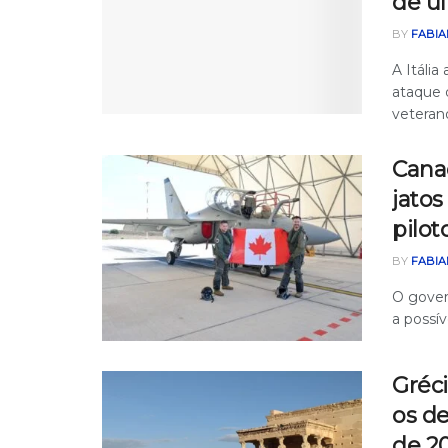
de ú
BY
FABIA
A Itáli
ataque 
veterano
Canad
jatos
pilot
BY
FABIA
O gover
a possív
Gréci
os de
de 2