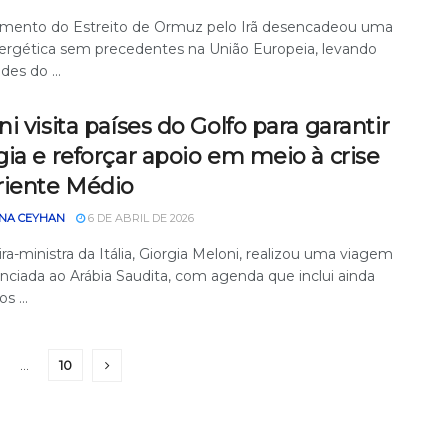
mento do Estreito de Ormuz pelo Irã desencadeou uma
nergética sem precedentes na União Europeia, levando
des do ...
i visita países do Golfo para garantir
ia e reforçar apoio em meio à crise
riente Médio
NA CEYHAN
6 DE ABRIL DE 2026
ra-ministra da Itália, Giorgia Meloni, realizou uma viagem
nciada ao Arábia Saudita, com agenda que inclui ainda
s ...
…
10