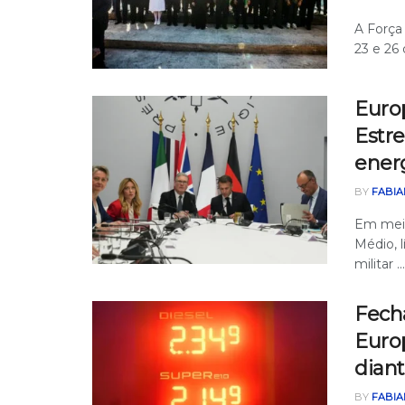
A Força
23 e 26 
Europ
Estre
energ
BY
FABIA
Em meio
Médio, 
militar ...
Fech
Europ
dian
BY
FABIA