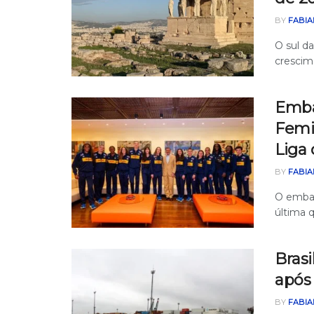
BY
FABIA
O sul d
crescim
Emba
Femi
Liga
BY
FABIA
O embaix
última q
Brasi
após
BY
FABIA