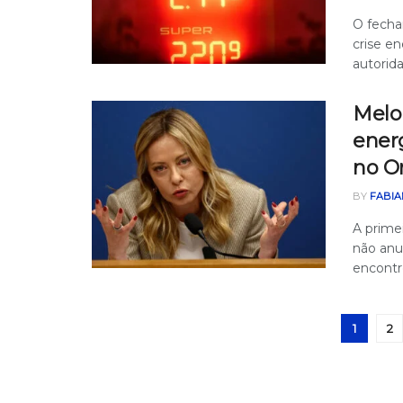
O fecha
crise e
autorida
Melon
energ
no O
BY
FABIA
A primei
não anu
encontro
1
2