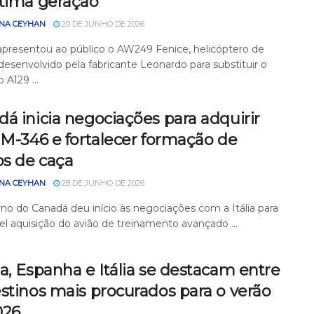
ltima geração
NA CEYHAN
29 DE JUNHO DE 2026
a apresentou ao público o AW249 Fenice, helicóptero de
desenvolvido pela fabricante Leonardo para substituir o
 A129 ...
á inicia negociações para adquirir
 M-346 e fortalecer formação de
os de caça
NA CEYHAN
28 DE JUNHO DE 2026
no do Canadá deu início às negociações com a Itália para
el aquisição do avião de treinamento avançado ...
a, Espanha e Itália se destacam entre
stinos mais procurados para o verão
026