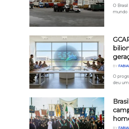
O Brasi
mundo e
GCAP
bilio
geraç
BY
FABIA
O progr
deu um 
Brasi
camp
home
BY
FABIA