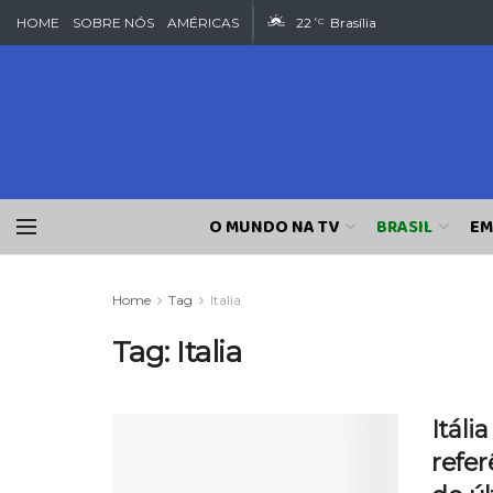
HOME
SOBRE NÓS
AMÉRICAS
22
Brasília
°C
O MUNDO NA TV
BRASIL
EM
Home
Tag
Italia
Tag:
Italia
Itál
refe