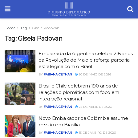
Home
Tag
Gisela Padovan
Tag:
Gisela Padovan
Embaixada da Argentina celebra 216 anos
da Revolução de Maio e reforça parceria
estratégica com o Brasil
BY
FABIANA CEYHAN
30 DE MAIO DE 2026
Brasil e Chile celebram 190 anos de
relações diplomáticas com foco em
integração regional
BY
FABIANA CEYHAN
25 DE ABRIL DE 2026
Novo Embaixador da Colômbia assume
missão em Brasília
BY
FABIANA CEYHAN
15 DE JANEIRO DE 2026