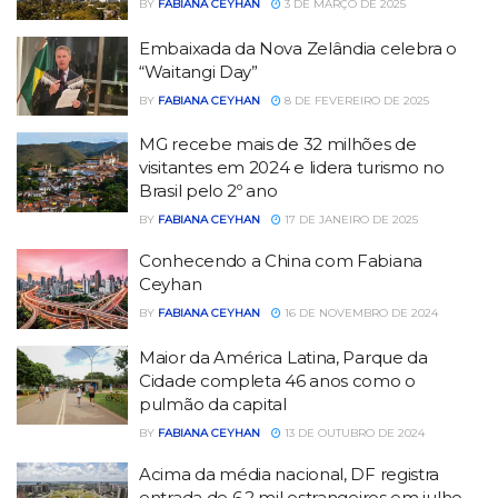
BY
FABIANA CEYHAN
3 DE MARÇO DE 2025
Embaixada da Nova Zelândia celebra o
“Waitangi Day”
BY
FABIANA CEYHAN
8 DE FEVEREIRO DE 2025
MG recebe mais de 32 milhões de
visitantes em 2024 e lidera turismo no
Brasil pelo 2º ano
BY
FABIANA CEYHAN
17 DE JANEIRO DE 2025
Conhecendo a China com Fabiana
Ceyhan
BY
FABIANA CEYHAN
16 DE NOVEMBRO DE 2024
Maior da América Latina, Parque da
Cidade completa 46 anos como o
pulmão da capital
BY
FABIANA CEYHAN
13 DE OUTUBRO DE 2024
Acima da média nacional, DF registra
entrada de 6,2 mil estrangeiros em julho