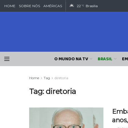
HOME
SOBRE NÓS
AMÉRICAS
22
Brasília
°C
O MUNDO NA TV
BRASIL
EM
Home
Tag
diretoria
Tag:
diretoria
Emba
anos,