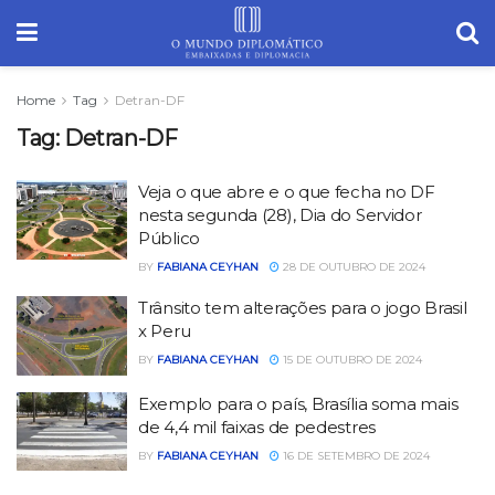
Home
Tag
Detran-DF
Tag:
Detran-DF
Veja o que abre e o que fecha no DF
nesta segunda (28), Dia do Servidor
Público
BY
FABIANA CEYHAN
28 DE OUTUBRO DE 2024
Trânsito tem alterações para o jogo Brasil
x Peru
BY
FABIANA CEYHAN
15 DE OUTUBRO DE 2024
Exemplo para o país, Brasília soma mais
de 4,4 mil faixas de pedestres
BY
FABIANA CEYHAN
16 DE SETEMBRO DE 2024