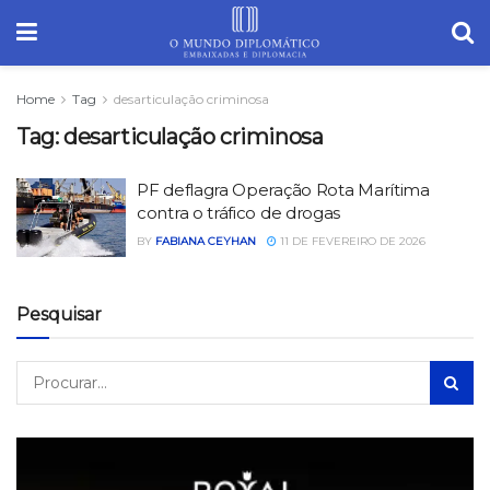
Home
Tag
desarticulação criminosa
Tag:
desarticulação criminosa
PF deflagra Operação Rota Marítima
contra o tráfico de drogas
BY
FABIANA CEYHAN
11 DE FEVEREIRO DE 2026
Pesquisar