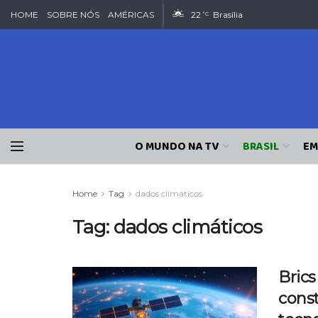
HOME
SOBRE NÓS
AMÉRICAS
22
Brasília
°C
O MUNDO NA TV
BRASIL
EM
Home
Tag
dados climáticos
Tag:
dados climáticos
Brics
const