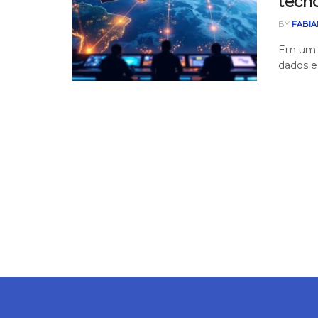
tecn
BY
FABIA
Em um c
dados e