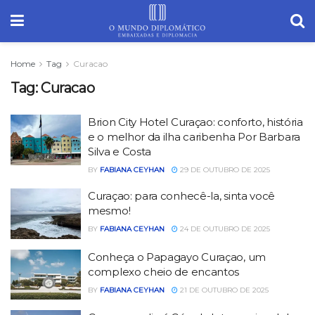
Home
Tag
Curacao
Tag:
Curacao
Brion City Hotel Curaçao: conforto, história
e o melhor da ilha caribenha Por Barbara
Silva e Costa
BY
FABIANA CEYHAN
29 DE OUTUBRO DE 2025
Curaçao: para conhecê-la, sinta você
mesmo!
BY
FABIANA CEYHAN
24 DE OUTUBRO DE 2025
Conheça o Papagayo Curaçao, um
complexo cheio de encantos
BY
FABIANA CEYHAN
21 DE OUTUBRO DE 2025