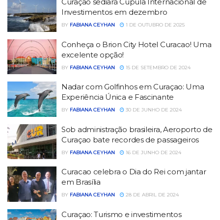
Curaçao sediará Cúpula Internacional de
Investimentos em dezembro
BY
FABIANA CEYHAN
1 DE OUTUBRO DE 2025
Conheça o Brion City Hotel Curacao! Uma
excelente opção!
BY
FABIANA CEYHAN
15 DE SETEMBRO DE 2024
Nadar com Golfinhos em Curaçao: Uma
Experiência Única e Fascinante
BY
FABIANA CEYHAN
30 DE JUNHO DE 2024
Sob administração brasileira, Aeroporto de
Curaçao bate recordes de passageiros
BY
FABIANA CEYHAN
16 DE JUNHO DE 2024
Curacao celebra o Dia do Rei com jantar
em Brasília
BY
FABIANA CEYHAN
28 DE ABRIL DE 2024
Curaçao: Turismo e investimentos