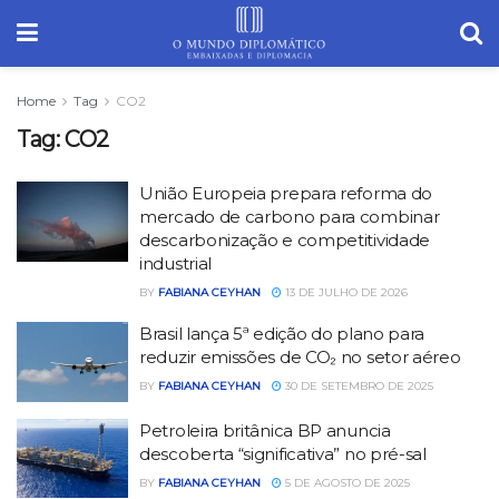
Home
Tag
CO2
Tag:
CO2
União Europeia prepara reforma do
mercado de carbono para combinar
descarbonização e competitividade
industrial
BY
FABIANA CEYHAN
13 DE JULHO DE 2026
Brasil lança 5ª edição do plano para
reduzir emissões de CO₂ no setor aéreo
BY
FABIANA CEYHAN
30 DE SETEMBRO DE 2025
Petroleira britânica BP anuncia
descoberta “significativa” no pré-sal
BY
FABIANA CEYHAN
5 DE AGOSTO DE 2025