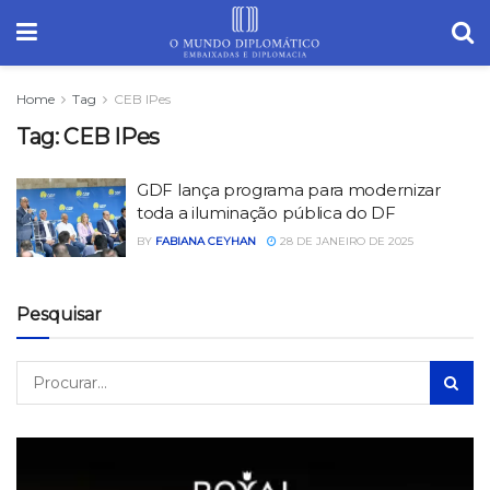
Home
Tag
CEB IPes
Tag:
CEB IPes
GDF lança programa para modernizar
toda a iluminação pública do DF
BY
FABIANA CEYHAN
28 DE JANEIRO DE 2025
Pesquisar