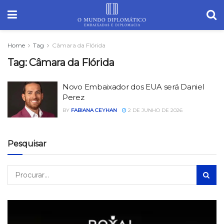
Home
Tag
Câmara da Flórida
Tag:
Câmara da Flórida
Novo Embaixador dos EUA será Daniel
Perez
BY
FABIANA CEYHAN
2 DE JUNHO DE 2026
Pesquisar