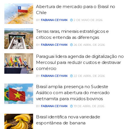
Abertura de mercado para o Brasil no
Chile
BY
FABIANA CEYHAN
2 DE MAIO DE 2026
Terras raras, minerais estratégicos e
críticos: entenda as diferenças
BY
FABIANA CEYHAN
26 DE ABRIL DE 2026
Paraguai lidera agenda de digitalização no
Mercosul para reduzir custos e destravar
comércio
BY
FABIANA CEYHAN
22 DE ABRIL DE 2026
Brasil amplia presença no Sudeste
Asiático com abertura do mercado
vietnamita para miúdos bovinos
BY
FABIANA CEYHAN
19 DE ABRIL DE 2026
Brasil identifica nova variedade
espontânea de banana