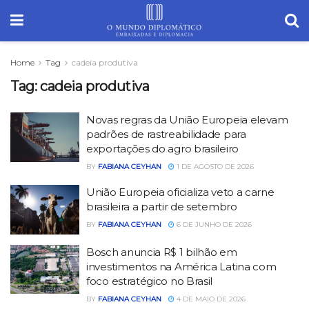
Home
Tag
cadeia produtiva
Tag:
cadeia produtiva
Novas regras da União Europeia elevam
padrões de rastreabilidade para
exportações do agro brasileiro
BY
FABIANA CEYHAN
1 DE AGOSTO DE 2026
União Europeia oficializa veto a carne
brasileira a partir de setembro
BY
FABIANA CEYHAN
6 DE JUNHO DE 2026
Bosch anuncia R$ 1 bilhão em
investimentos na América Latina com
foco estratégico no Brasil
BY
FABIANA CEYHAN
4 DE MAIO DE 2026