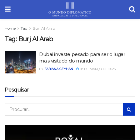
Home
Tag
Burj Al Arab
Tag:
Burj Al Arab
Dubai investe pesado para ser o lugar
mais visitado do mundo
BY
FABIANA CEYHAN
18 DE MARÇO DE 2025
Pesquisar