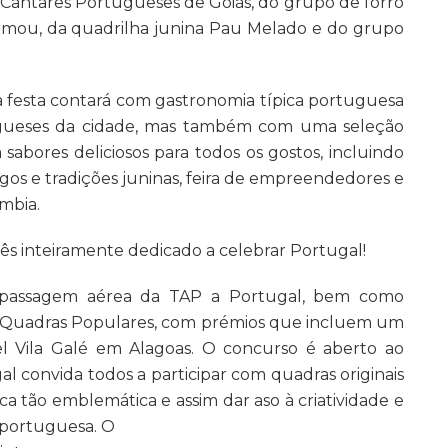
antares Portugueses de Goiás, do grupo de forró
imou, da quadrilha junina Pau Melado e do grupo
 a festa contará com gastronomia típica portuguesa
ugueses da cidade, mas também com uma seleção
sabores deliciosos para todos os gostos, incluindo
ogos e tradições juninas, feira de empreendedores e
mbia.
ês inteiramente dedicado a celebrar Portugal!
 passagem aérea da TAP a Portugal, bem como
 Quadras Populares, com prémios que incluem um
 Vila Galé em Alagoas. O concurso é aberto ao
l convida todos a participar com quadras originais
ca tão emblemática e assim dar aso à criatividade e
 portuguesa. O