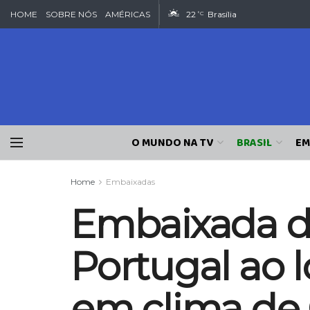
HOME
SOBRE NÓS
AMÉRICAS
22
Brasília
°C
O MUNDO NA TV
BRASIL
EM
Home
Embaixadas
Embaixada de
Portugal ao 
em clima de