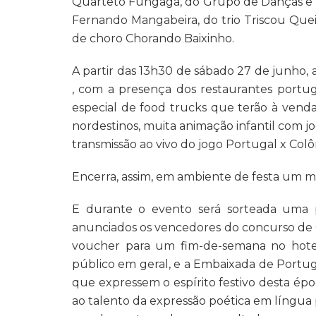
Quarteto Fungagá, do Grupo de Danças e C
Fernando Mangabeira, do trio Triscou Que
de choro Chorando Baixinho.
A partir das 13h30 de sábado 27 de junho,
, com a presença dos restaurantes port
especial de food trucks que terão à venda 
nordestinos, muita animação infantil com j
transmissão ao vivo do jogo Portugal x Colô
Encerra, assim, em ambiente de festa um m
E durante o evento será sorteada uma
anunciados os vencedores do concurso de
voucher para um fim-de-semana no hotel
público em geral, e a Embaixada de Portuga
que expressem o espírito festivo desta épo
ao talento da expressão poética em língua