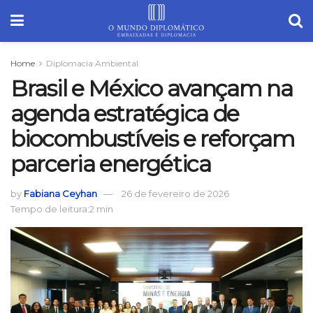
Home
Diplomacia Ambiental
Brasil e México avançam na
agenda estratégica de
biocombustíveis e reforçam
parceria energética
by
Fabiana Ceyhan
26 de fevereiro de 2026
Tempo de leitura:2 min