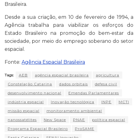
Brasileira.
Desde a sua criação, em 10 de fevereiro de 1994, a
Agência trabalha para viabilizar os esforços do
Estado Brasileiro na promoção do bem-estar da
sociedade, por meio do emprego soberano do setor
espacial.
Fonte:
Agência Espacial Brasileira
Tags:
AEB
agência espacial brasileira
agricultura
Constelação Catarina
dados orbitais
defesa civil
desenvolvimento nacional
Emendas Parlamentares
indústria espacial
Inovação tecnológica
INPE
MCTI
missão espacial
monitoramento ambiental
nanossatélites
New Space
PNAE
política espacial
Programa Espacial Brasileiro
ProSAME
Santa Catarina
SENAI Inovação