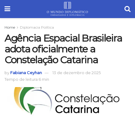
Home
Diplomacia Política
Agência Espacial Brasileira
adota oficialmente a
Constelação Catarina
by
Fabiana Ceyhan
13 de dezembro de 2025
Tempo de leitura:6 min