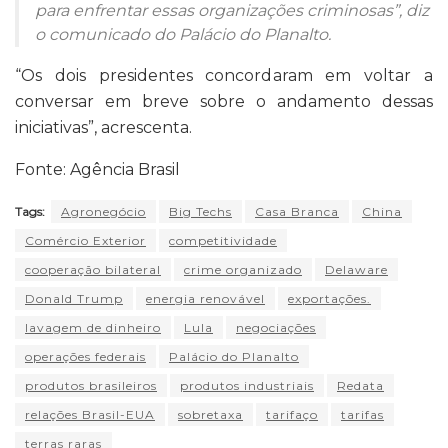
para enfrentar essas organizações criminosas”, diz
o comunicado do Palácio do Planalto.
“Os dois presidentes concordaram em voltar a
conversar em breve sobre o andamento dessas
iniciativas”, acrescenta.
Fonte: Agência Brasil
Tags:
Agronegócio
Big Techs
Casa Branca
China
Comércio Exterior
competitividade
cooperação bilateral
crime organizado
Delaware
Donald Trump
energia renovável
exportações.
lavagem de dinheiro
Lula
negociações
operações federais
Palácio do Planalto
produtos brasileiros
produtos industriais
Redata
relações Brasil-EUA
sobretaxa
tarifaço
tarifas
terras raras