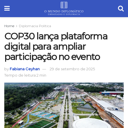
Home
Diplomacia Política
COP30 lança plataforma
digital para ampliar
participação no evento
by
Fabiana Ceyhan
29 de setembro de 2025
Tempo de leitura:2 min