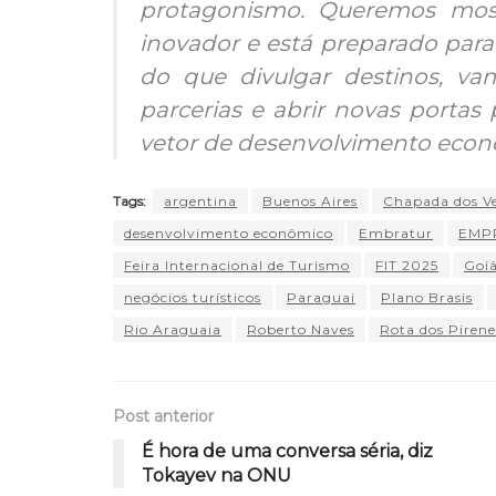
protagonismo. Queremos most
inovador e está preparado para
do que divulgar destinos, vam
parcerias e abrir novas porta
vetor de desenvolvimento econôm
Tags:
argentina
Buenos Aires
Chapada dos Ve
desenvolvimento econômico
Embratur
EMP
Feira Internacional de Turismo
FIT 2025
Goi
negócios turísticos
Paraguai
Plano Brasis
Rio Araguaia
Roberto Naves
Rota dos Piren
Post anterior
É hora de uma conversa séria, diz
Tokayev na ONU