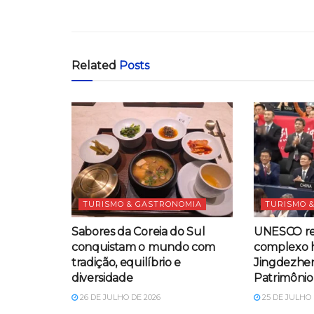
Related
Posts
TURISMO & GASTRONOMIA
TURISMO 
Sabores da Coreia do Sul
UNESCO r
conquistam o mundo com
complexo h
tradição, equilíbrio e
Jingdezhe
diversidade
Patrimônio
26 DE JULHO DE 2026
25 DE JULHO 