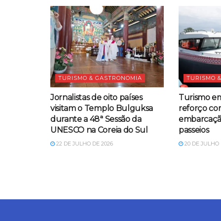
TURISMO & GASTRONOMIA
TURISMO 
Jornalistas de oito países
Turismo e
visitam o Templo Bulguksa
reforço c
durante a 48ª Sessão da
embarcação
UNESCO na Coreia do Sul
passeios
22 DE JULHO DE 2026
20 DE JULHO 