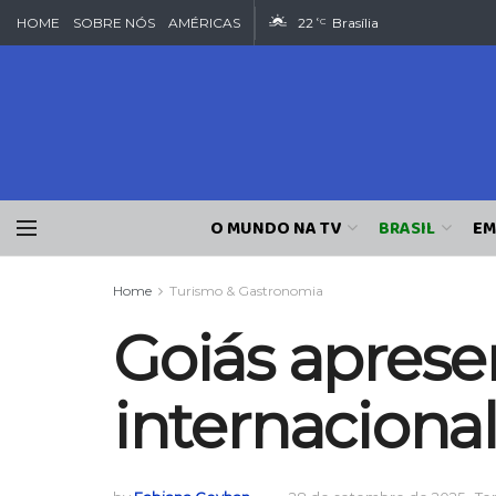
HOME
SOBRE NÓS
AMÉRICAS
22
Brasília
°C
O MUNDO NA TV
BRASIL
EM
Home
Turismo & Gastronomia
Goiás apresen
internaciona