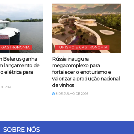
& GASTRONOMIA
TURISMO & GASTRONOMIA
m Belarus ganha
Rússia inaugura
om lançamento de
megacomplexo para
 elétrica para
fortalecer o enoturismo e
valorizar a produção nacional
de vinhos
DE 2026
8 DE JULHO DE 2026
SOBRE NÓS