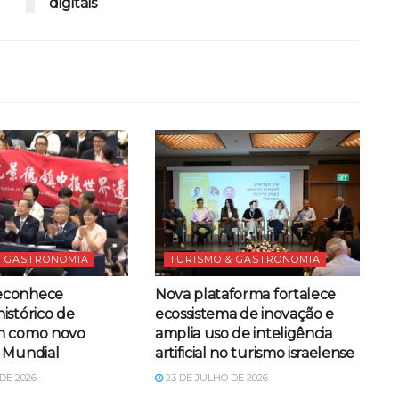
digitais
& GASTRONOMIA
TURISMO & GASTRONOMIA
econhece
Nova plataforma fortalece
istórico de
ecossistema de inovação e
n como novo
amplia uso de inteligência
 Mundial
artificial no turismo israelense
DE 2026
23 DE JULHO DE 2026