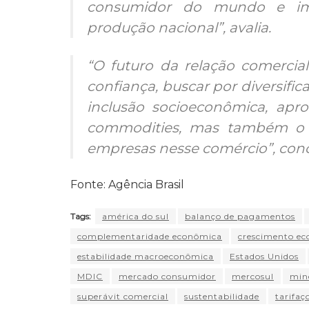
consumidor do mundo e imp
produção nacional”, avalia.
“O futuro da relação comercial
confiança, buscar por diversifi
inclusão socioeconômica, ap
commodities
, mas também o 
empresas nesse comércio”, conc
Fonte: Agência Brasil
Tags:
américa do sul
balanço de pagamentos
complementaridade econômica
crescimento e
estabilidade macroeconômica
Estados Unidos
MDIC
mercado consumidor
mercosul
min
superávit comercial
sustentabilidade
tarifaç