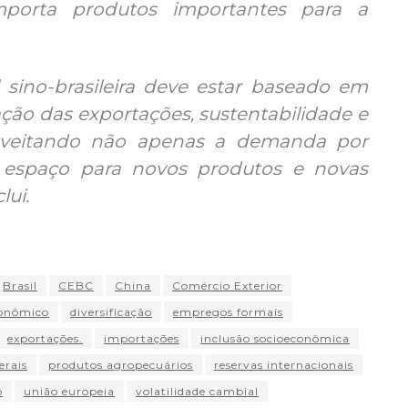
orta produtos importantes para a
 sino-brasileira deve estar baseado em
cação das exportações, sustentabilidade e
roveitando não apenas a demanda por
espaço para novos produtos e novas
lui.
Brasil
CEBC
China
Comércio Exterior
conômico
diversificação
empregos formais
exportações.
importações
inclusão socioeconômica
erais
produtos agropecuários
reservas internacionais
o
união europeia
volatilidade cambial