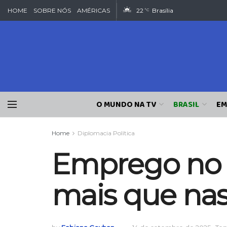
HOME
SOBRE NÓS
AMÉRICAS
22
Brasília
°C
O MUNDO NA TV
BRASIL
EM
Home
Diplomacia Política
Emprego no c
mais que nas