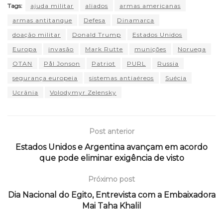
Tags:
ajuda militar
aliados
armas americanas
armas antitanque
Defesa
Dinamarca
doação militar
Donald Trump
Estados Unidos
Europa
invasão
Mark Rutte
munições
Noruega
OTAN
Pål Jonson
Patriot
PURL
Russia
segurança europeia
sistemas antiaéreos
Suécia
Ucrânia
Volodymyr Zelensky
Post anterior
Estados Unidos e Argentina avançam em acordo
que pode eliminar exigência de visto
Próximo post
Dia Nacional do Egito, Entrevista com a Embaixadora
Mai Taha Khalil