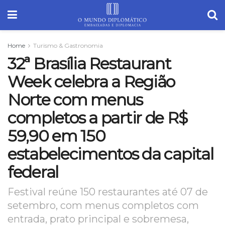
Home
Turismo & Gastronomia
32ª Brasília Restaurant
Week celebra a Região
Norte com menus
completos a partir de R$
59,90 em 150
estabelecimentos da capital
federal
Festival reúne 150 restaurantes até 07 de
setembro, com menus completos com
entrada, prato principal e sobremesa,