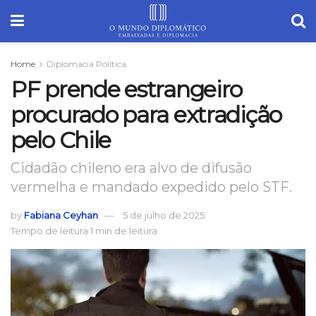
Home
Diplomacia Política
PF prende estrangeiro
procurado para extradição
pelo Chile
Cidadão chileno era alvo de difusão
vermelha e mandado expedido pelo STF.
by
Fabiana Ceyhan
5 de julho de 2025
Tempo de leitura:1 min de leitura