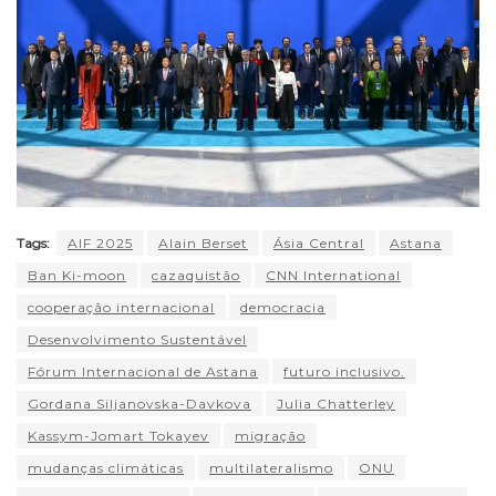
Tags:
AIF 2025
Alain Berset
Ásia Central
Astana
Ban Ki-moon
cazaquistão
CNN International
cooperação internacional
democracia
Desenvolvimento Sustentável
Fórum Internacional de Astana
futuro inclusivo.
Gordana Siljanovska-Davkova
Julia Chatterley
Kassym-Jomart Tokayev
migração
mudanças climáticas
multilateralismo
ONU