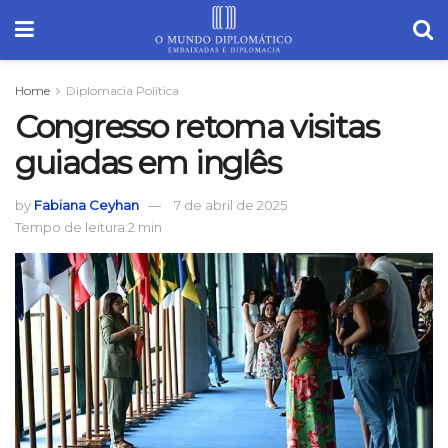
Home
Diplomacia Política
Congresso retoma visitas
guiadas em inglês
by
Fabiana Ceyhan
7 de abril de 2025
Tempo de leitura:2 min