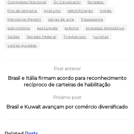
Congresso Nacional
Di Cavalcanti
feriados.
fins de semana
gratuito
identificação
inglês
Marianne Peretti
obras de arte
Passaporte
patrimônio
português
prêmio
processo legislativo
Salões
Senado Federal
TripAdvisor
turistas
visitas guiadas
Post anterior
Brasil e Itália firmam acordo para reconhecimento
recíproco de carteiras de habilitação
Próximo post
Brasil e Kuwait avançam por comércio diversificado
Related
Posts