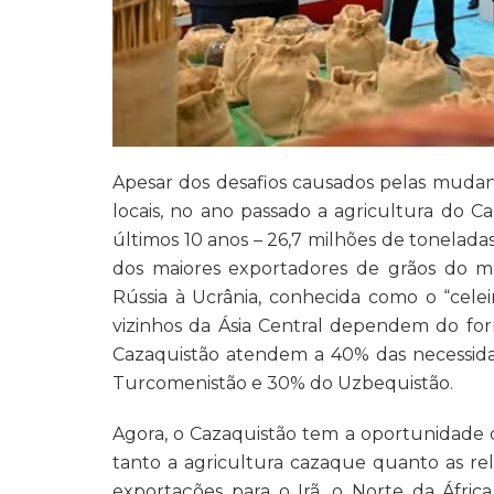
Apesar dos desafios causados pelas mudanç
locais, no ano passado a agricultura do C
últimos 10 anos – 26,7 milhões de tonelad
dos maiores exportadores de grãos do 
Rússia à Ucrânia, conhecida como o “celei
vizinhos da Ásia Central dependem do fo
Cazaquistão atendem a 40% das necessida
Turcomenistão e 30% do Uzbequistão.
Agora, o Cazaquistão tem a oportunidade d
tanto a agricultura cazaque quanto as re
exportações para o Irã, o Norte da Áfric