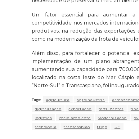
necessidade de preservar o meio ambiente
Um fator essencial para aumentar a 
competitividade nos mercados internaciona
produtivos, na redução das exportações e
como na modernização da frota de veículos
Além disso, para fortalecer o potencial e
implementação de um plano abrangent
aumentando sua capacidade para 700.000 
localizado na costa leste do Mar Cáspio 
“Norte-Sul” e Transcaspiano, foi inaugurad
Tags:
agricultura
agroindústria
armazename
digitalização
exportação
fertilizantes
fin
logística
meio ambiente
Modernização
ov
tecnologia
transcaspião
trigo
UE