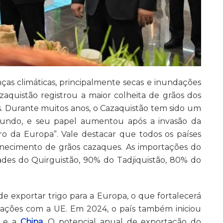
as climáticas, principalmente secas e inundações
azaquistão registrou a maior colheita de grãos dos
as. Durante muitos anos, o Cazaquistão tem sido um
mundo, e seu papel aumentou após a invasão da
ro da Europa”. Vale destacar que todos os países
rnecimento de grãos cazaques. As importações do
des do Quirguistão, 90% do Tadjiquistão, 80% do
e exportar trigo para a Europa, o que fortalecerá
lações com a UE. Em 2024, o país também iniciou
a e a
China
. O potencial anual de exportação do