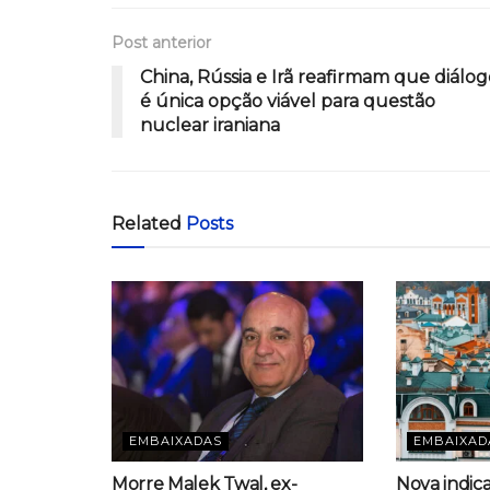
Post anterior
China, Rússia e Irã reafirmam que diálog
é única opção viável para questão
nuclear iraniana
Related
Posts
EMBAIXADAS
EMBAIXAD
Morre Malek Twal, ex-
Nova indic