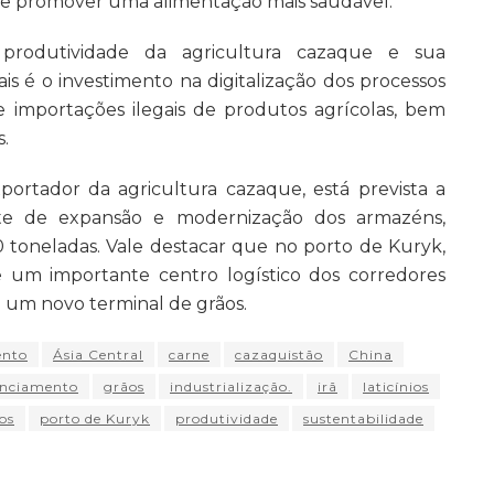
 e promover uma alimentação mais saudável.
produtividade da agricultura cazaque e sua
is é o investimento na digitalização dos processos
 importações ilegais de produtos agrícolas, bem
.
xportador da agricultura cazaque, está prevista a
e de expansão e modernização dos armazéns,
toneladas. Vale destacar que no porto de Kuryk,
e um importante centro logístico dos corredores
o um novo terminal de grãos.
nto
Ásia Central
carne
cazaquistão
China
anciamento
grãos
industrialização.
irã
laticínios
os
porto de Kuryk
produtividade
sustentabilidade