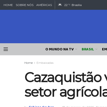
HOME
SOBRE NÓS
AMÉRICAS
22
Brasília
°C
O MUNDO NA TV
BRASIL
EM
Home
Embaixadas
Cazaquistão 
setor agrícol