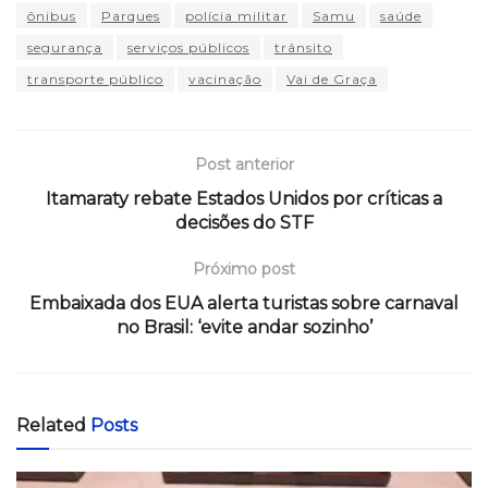
ônibus
Parques
polícia militar
Samu
saúde
segurança
serviços públicos
trânsito
transporte público
vacinação
Vai de Graça
Post anterior
Itamaraty rebate Estados Unidos por críticas a
decisões do STF
Próximo post
Embaixada dos EUA alerta turistas sobre carnaval
no Brasil: ‘evite andar sozinho’
Related
Posts