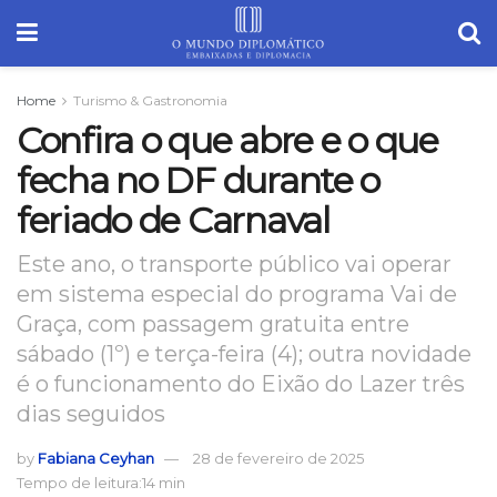
Home
Turismo & Gastronomia
Confira o que abre e o que
fecha no DF durante o
feriado de Carnaval
Este ano, o transporte público vai operar
em sistema especial do programa Vai de
Graça, com passagem gratuita entre
sábado (1º) e terça-feira (4); outra novidade
é o funcionamento do Eixão do Lazer três
dias seguidos
by
Fabiana Ceyhan
28 de fevereiro de 2025
Tempo de leitura:14 min