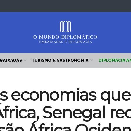
BAIXADAS
TURISMO & GASTRONOMIA
DIPLOMACIA A
 economias que
frica, Senegal re
são África Ociden