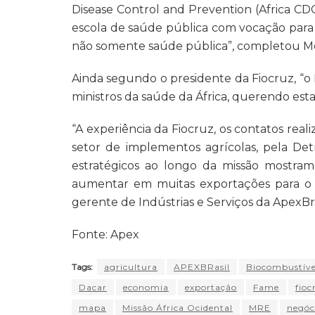
Disease Control and Prevention (Africa CDC)
escola de saúde pública com vocação para 
não somente saúde pública”, completou Mo
Ainda segundo o presidente da Fiocruz, “o 
ministros da saúde da África, querendo est
“A experiência da Fiocruz, os contatos rea
setor de implementos agrícolas, pela De
estratégicos ao longo da missão mostra
aumentar em muitas exportações para o m
gerente de Indústrias e Serviços da ApexBra
Fonte: Apex
Tags:
agricultura
APEXBRasil
Biocombustíve
Dacar
economia
exportação
Fame
fioc
mapa
Missão África Ocidental
MRE
negóc