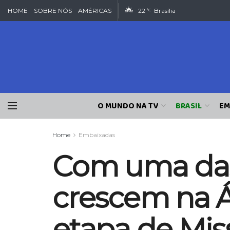
HOME
SOBRE NÓS
AMÉRICAS
22
Brasília
°C
O MUNDO NA TV
BRASIL
EM
Home
Embaixadas
Com uma das
crescem na Á
etapa de Mis