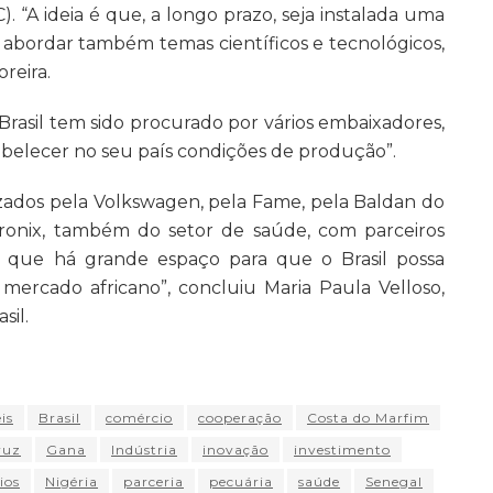
. “A ideia é que, a longo prazo, seja instalada uma
abordar também temas científicos e tecnológicos,
reira.
Brasil tem sido procurado por vários embaixadores,
abelecer no seu país condições de produção”.
lizados pela Volkswagen, pela Fame, pela Baldan do
tronix, também do setor de saúde, com parceiros
m que há grande espaço para que o Brasil possa
ercado africano”, concluiu Maria Paula Velloso,
sil.
is
Brasil
comércio
cooperação
Costa do Marfim
ruz
Gana
Indústria
inovação
investimento
ios
Nigéria
parceria
pecuária
saúde
Senegal