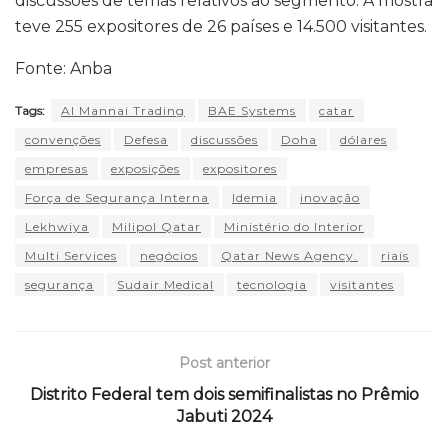
discussões de temas relativos ao segmento. A mostra
teve 255 expositores de 26 países e 14.500 visitantes.
Fonte: Anba
Tags:
Al Mannai Trading
BAE Systems
catar
convenções
Defesa
discussões
Doha
dólares
empresas
exposições
expositores
Força de Segurança Interna
Idemia
inovação
Lekhwiya
Milipol Qatar
Ministério do Interior
Multi Services
negócios
Qatar News Agency.
riais
segurança
Sudair Medical
tecnologia
visitantes
Post anterior
Distrito Federal tem dois semifinalistas no Prêmio
Jabuti 2024