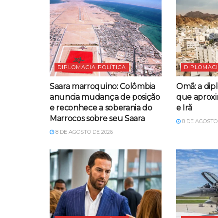
DIPLOMACIA POLÍTICA
DIPLOMACI
Saara marroquino: Colômbia
Omã: a dipl
anuncia mudança de posição
que aproxi
e reconhece a soberania do
e Irã
Marrocos sobre seu Saara
8 DE AGOSTO 
8 DE AGOSTO DE 2026