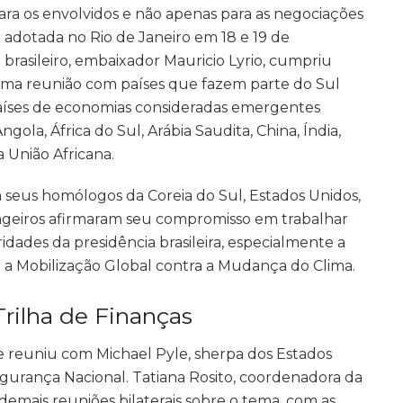
a os envolvidos e não apenas para as negociações
 adotada no Rio de Janeiro em 18 e 19 de
brasileiro, embaixador Mauricio Lyrio, cumpriu
ma reunião com países que fazem parte do Sul
países de economias consideradas emergentes
ola, África do Sul, Arábia Saudita, China, Índia,
a União Africana.
 seus homólogos da Coreia do Sul, Estados Unidos,
ngeiros afirmaram seu compromisso em trabalhar
idades da presidência brasileira, especialmente a
 a Mobilização Global contra a Mudança do Clima.
 Trilha de Finanças
 reuniu com Michael Pyle, sherpa dos Estados
gurança Nacional. Tatiana Rosito, coordenadora da
 demais reuniões bilaterais sobre o tema, com as