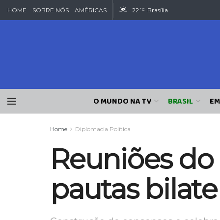
HOME
SOBRE NÓS
AMÉRICAS
22
Brasília
°C
O MUNDO NA TV
BRASIL
EM
Home
Diplomacia Política
Reuniões do
pautas bilater