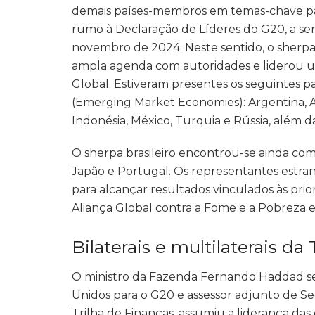
demais países-membros em temas-chave par
rumo à Declaração de Líderes do G20, a ser
novembro de 2024. Neste sentido, o sherpa 
ampla agenda com autoridades e liderou u
Global. Estiveram presentes os seguintes 
(Emerging Market Economies): Argentina, Ang
Indonésia, México, Turquia e Rússia, além d
O sherpa brasileiro encontrou-se ainda com
Japão e Portugal. Os representantes estra
para alcançar resultados vinculados às prior
Aliança Global contra a Fome e a Pobreza e
Bilaterais e multilaterais da
O ministro da Fazenda Fernando Haddad se
Unidos para o G20 e assessor adjunto de Se
Trilha de Finanças, assumiu a liderança das