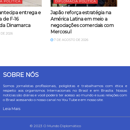
A POLÍTICA
DIPLOMACIA POLÍTICA
antecipa entrega e
Japão reforça estratégia na
a de F-16
América Latina em meio a
 da Dinamarca
negociações comerciais com
Mercosul
DE 2026
7 DE AGOSTO DE 2026
SOBRE NÓS
Somos jornalistas profissionais, poliglotas e trabalhamos com ética e
respeito aos organismos Internacionais no Brasil e em Brasília. Nossas
notícias são diárias e você poderá ter acesso ao mundo e suas relações com
o Brasil acessando o nosso canal no You Tube e em nosso site.
Leia Mais
© 2023 O Mundo Diplomático