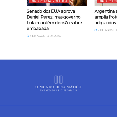
DIPLOMACIA POLÍTICA
DIPLOMACI
Senado dos EUA aprova
Argentina 
Daniel Perez, mas governo
amplia frot
Lula mantém decisão sobre
adquiridos
embaixada
7 DE AGOSTO 
8 DE AGOSTO DE 2026