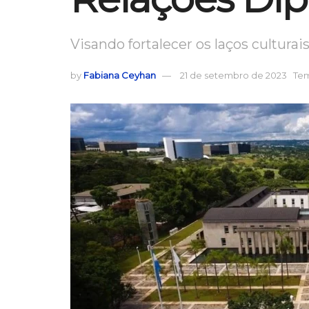
Visando fortalecer os laços culturai
by
Fabiana Ceyhan
21 de setembro de 2023
Tem