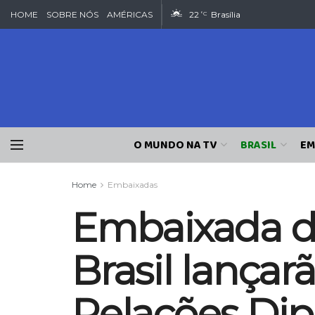
HOME
SOBRE NÓS
AMÉRICAS
22
Brasília
°C
O MUNDO NA TV
BRASIL
EM
Home
Embaixadas
Embaixada da
Brasil lança
Relações Dip