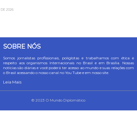
DE 2026
SOBRE NÓS
Somos jornalistas profissionais, poliglotas e trabalhamos com ética e
respeito aos organismos Internacionais no Brasil e em Brasília. Nossas
notícias são diárias e você poderá ter acesso ao mundo e suas relações com
o Brasil acessando o nosso canal no You Tube e em nosso site.
Leia Mais
© 2023 O Mundo Diplomático