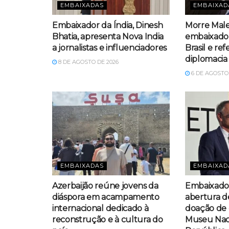
EMBAIXADAS
EMBAIXAD
Embaixador da Índia, Dinesh
Morre Male
Bhatia, apresenta Nova India
embaixador
a jornalistas e influenciadores
Brasil e re
diplomacia
8 DE AGOSTO DE 2026
6 DE AGOSTO 
EMBAIXADAS
EMBAIXAD
Azerbaijão reúne jovens da
Embaixador
diáspora em acampamento
abertura d
internacional dedicado à
doação de 
reconstrução e à cultura do
Museu Nac