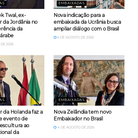
AS
EMBAIXADAS
k Twal, ex-
Nova indicação para a
 da Jordânia no
embaixada da Ucrânia busca
ferência da
ampliar diálogo com o Brasil
 árabe
6 DE AGOSTO DE 2026
DE 2026
AS
EMBAIXADAS
 da Holanda faz a
Nova Zelândia tem novo
e evento de
Embaixador no Brasil
escultura ao
4 DE AGOSTO DE 2026
ional da