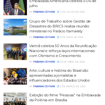
Embaixada Americana celebra o 04 de
julho
BY
FABIANA CEYHAN
4 DE JULHO DE 2025
Grupo de Trabalho sobre Gestão de
Desastres do BRICS realiza reunião
ministerial no Palácio Itamaraty
BY
FABIANA CEYHAN
9 DE MAIO DE 2025
Vietnã celebra 50 Anos da Reunificação
Nacional e reforça laços internacionais
com Otimismo e Crescimento
BY
FABIANA CEYHAN
30 DE ABRIL DE 2025
Arte, cultura e história do Brasil são
apresentadas a jornalistas e
influenciadores dos Estados Unidos
BY
FABIANA CEYHAN
3 DE MARÇO DE 2025
Exibição do filme “Pessoas” na Embaixada
da Polônia em Brasília.