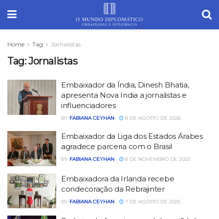
Home
Tag
Jornalistas
Tag:
Jornalistas
Embaixador da Índia, Dinesh Bhatia,
apresenta Nova India a jornalistas e
influenciadores
BY
FABIANA CEYHAN
8 DE AGOSTO DE 2026
Embaixador da Liga dos Estados Árabes
agradece parceria com o Brasil
BY
FABIANA CEYHAN
6 DE NOVEMBRO DE 2025
Embaixadora da Irlanda recebe
condecoração da Rebrajinter
BY
FABIANA CEYHAN
7 DE AGOSTO DE 2025