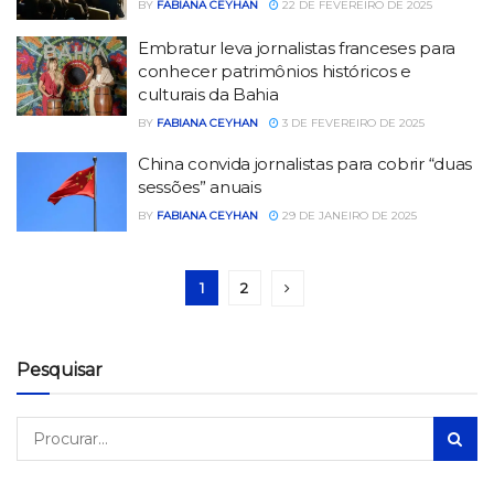
BY
FABIANA CEYHAN
22 DE FEVEREIRO DE 2025
Embratur leva jornalistas franceses para
conhecer patrimônios históricos e
culturais da Bahia
BY
FABIANA CEYHAN
3 DE FEVEREIRO DE 2025
China convida jornalistas para cobrir “duas
sessões” anuais
BY
FABIANA CEYHAN
29 DE JANEIRO DE 2025
1
2
Pesquisar